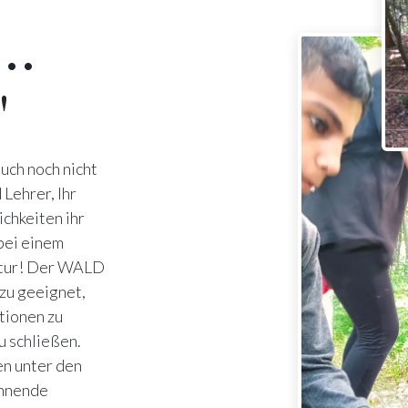
 …
"
euch noch nicht
Lehrer, Ihr
ichkeiten ihr
bei einem
atur! Der WALD
azu geeignet,
tionen zu
u schließen.
en unter den
annende