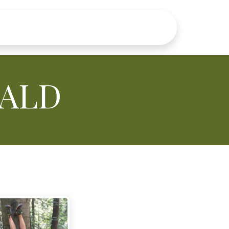
änge
Kontakt
WALD