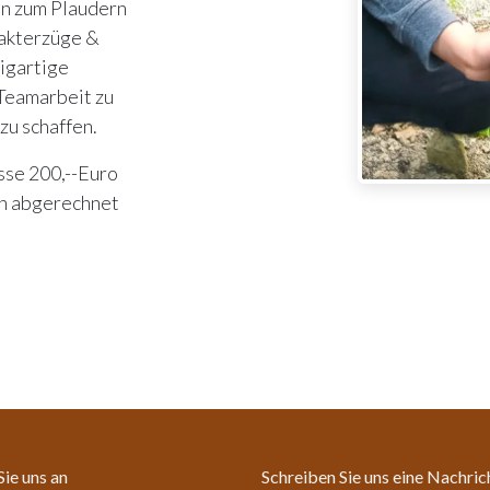
in zum Plaudern
rakterzüge &
zigartige
 Teamarbeit zu
zu schaffen.
sse 200,--Euro
en abgerechnet
Sie uns an
Schreiben Sie uns eine Nachric